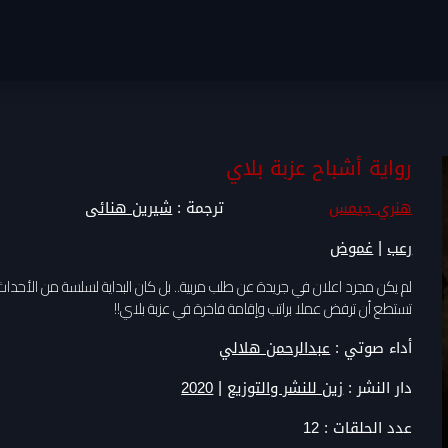
رواية أشباح عزبة بلاي
هنري جيمس
ترجمة :
شيرين هنائى
|
رعب
غموض
لم يكن مجرد اعلان في جريدة عن طلب مربية.. بل كان البداية لسلسة من الأحداث الم
تستطع أن ترفض عملا براتب وإقامة فاخرة في عزبة بلاي!!
أداء صوتي :
عبدالرحمن هلالي
|
دار النشر :
زين للنشر والتوزيع
2020
عدد الحلقات :
12