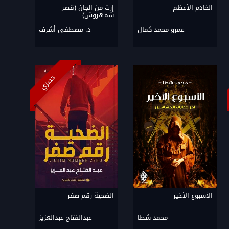
الخادم الأعظم
إرث من الجان (قصر
شمهروش)
عمرو محمد كمال
د. مصطفى أشرف
حصري
الأسبوع الأخير
الضحية رقم صفر
محمد شطا
عبدالفتاح عبدالعزيز