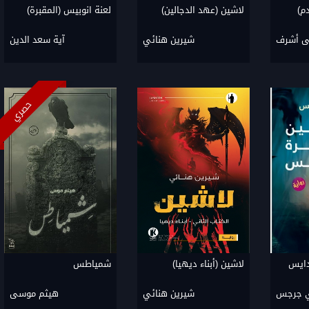
دم)
لاشين (عهد الدجالين)
لعنة انوبيس (المقبرة)
ى أشرف
شيرين هنائي
آية سعد الدين
حصري
دايس
لاشين (أبناء ديهيا)
شمياطس
ي جرجس
شيرين هنائي
هيثم موسى