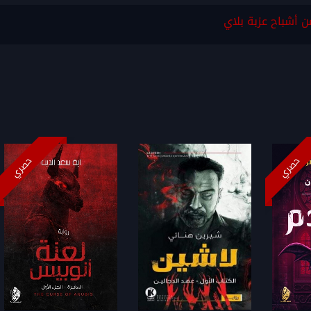
ن أشباح عزبة بلاي
حصري
حصري