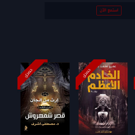
استمع الآن
حصري
حصري