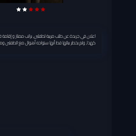
اعلان في جريدة عن طلب مربية لطفلين, براتب ممتاز و إقامة ف
كهذا, ولم يخطر ببالها قط أنها ستواجه أهوال مع الطفلين ومع