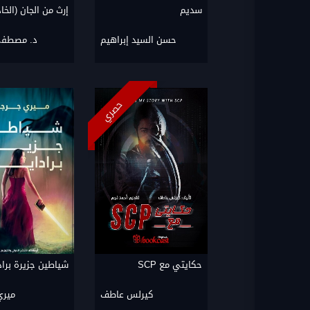
سديم
إرث من الجان (الخا
حسن السيد إبراهيم
د. مصطف
حصري
حكايتي مع SCP
شياطين جزيرة برا
كيرلس عاطف
مير