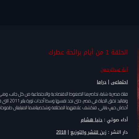
الحلقة 1 من أيام برائحة عطرك
آية عبدالرحمن
|
اجتماعى
دراما
فتاة مصرية شابة، تحاصرها الضغوط الاقتصادية والاجتماعية من كل جانب، وه
وتقاليد تخنق 
أحضان حبيبٍ ياباني، فتكشف علاقتهما المختلفة وشخصيتاهما المتباينتان طموحات 
أداء صوتي :
دنيا هشام
|
دار النشر :
زين للنشر والتوزيع
2018