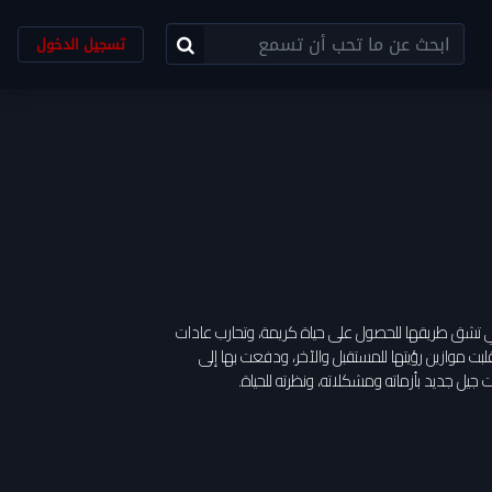
تسجيل الدخول
ي تشق طريقها للحصول على حياة كريمة، وتحارب عادات
الحياة في مصر، حتى تجد نفسها وسط أحداث ثورة يناير 2011 التي قلبت موازين رؤيتها للمستقبل والآخر، ودفعت بها إلى
جيل جديد بأزماته ومشكلاته، ونظرته للحياة.