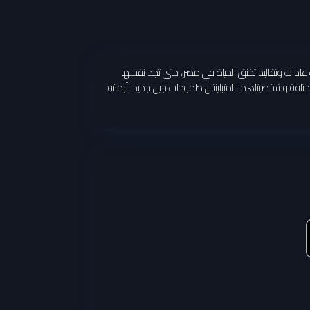
ادات وتقاليد تخنق الحياة في مصر، حتى تجد نفسها
قتهما المختلفة وشخصيتاهما المتباينتان طموحات جيل جديد بأزماته