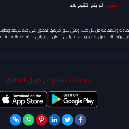
التقيم :
لم يتم التقيم بعد
صادية والاجتماعية من كل جانب، وهي تشق طريقها للحصول على حياة كريمة، وتحارب ع
يناير 2011 التي قلبت موازين رؤيتها للمستقبل والآخر، ودفعت بها إلى أحضان حبيبٍ ياباني، فتكشف علا
يمكنك الاستماع عن طريق التطبيق