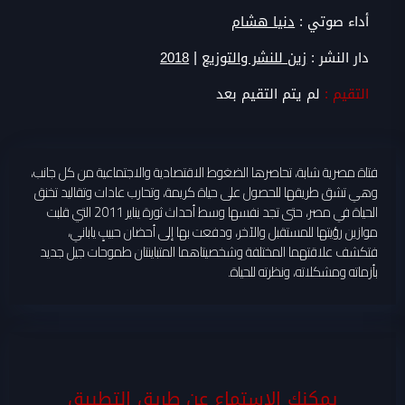
أداء صوتي :
دنيا هشام
|
دار النشر :
زين للنشر والتوزيع
2018
التقيم :
لم يتم التقيم بعد
فتاة مصرية شابة، تحاصرها الضغوط الاقتصادية والاجتماعية من كل جانب،
وهي تشق طريقها للحصول على حياة كريمة، وتحارب عادات وتقاليد تخنق
الحياة في مصر، حتى تجد نفسها وسط أحداث ثورة يناير 2011 التي قلبت
موازين رؤيتها للمستقبل والآخر، ودفعت بها إلى أحضان حبيبٍ ياباني،
فتكشف علاقتهما المختلفة وشخصيتاهما المتباينتان طموحات جيل جديد
بأزماته ومشكلاته، ونظرته للحياة.
يمكنك الاستماع عن طريق التطبيق