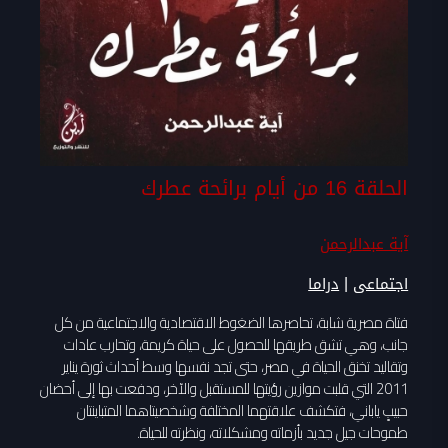
الحلقة 16 من أيام برائحة عطرك
آية عبدالرحمن
|
اجتماعى
دراما
فتاة مصرية شابة، تحاصرها الضغوط الاقتصادية والاجتماعية من كل
جانب، وهي تشق طريقها للحصول على حياة كريمة، وتحارب عادات
وتقاليد تخنق الحياة في مصر، حتى تجد نفسها وسط أحداث ثورة يناير
2011 التي قلبت موازين رؤيتها للمستقبل والآخر، ودفعت بها إلى أحضان
حبيبٍ ياباني، فتكشف علاقتهما المختلفة وشخصيتاهما المتباينتان
طموحات جيل جديد بأزماته ومشكلاته، ونظرته للحياة.