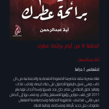
الحلقة 9 من أيام برائحة عطرك
آية عبدالرحمن
|
اجتماعى
دراما
فتاة مصرية شابة، تحاصرها الضغوط الاقتصادية والاجتماعية من كل
جانب، وهي تشق طريقها للحصول على حياة كريمة، وتحارب عادات
وتقاليد تخنق الحياة في مصر، حتى تجد نفسها وسط أحداث ثورة يناير
2011 التي قلبت موازين رؤيتها للمستقبل والآخر، ودفعت بها إلى أحضان
حبيبٍ ياباني، فتكشف علاقتهما المختلفة وشخصيتاهما المتباينتان
طموحات جيل جديد بأزماته ومشكلاته، ونظرته للحياة.