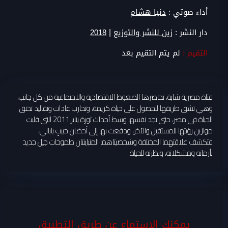
أداء صوتي :
دنيا هشام
|
دار النشر :
زين للنشر والتوزيع
2018
التقيم :
لم يتم التقيم بعد
فتاة مصرية شابة، تحاصرها الضغوط الاقتصادية والاجتماعية من كل جانب،
وهي تشق طريقها للحصول على حياة كريمة، وتحارب عادات وتقاليد تخنق
الحياة في مصر، حتى تجد نفسها وسط أحداث ثورة يناير 2011 التي قلبت
موازين رؤيتها للمستقبل والآخر، ودفعت بها إلى أحضان حبيبٍ ياباني،
فتكشف علاقتهما المختلفة وشخصيتاهما المتباينتان طموحات جيل جديد
بأزماته ومشكلاته، ونظرته للحياة.
يمكنك الاستماع عن طريق التطبيق