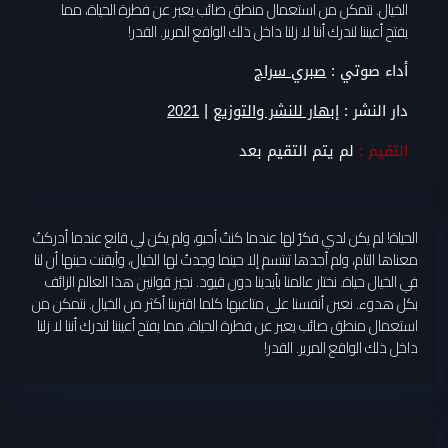
الخيال. نتمكن من استعمال منطق صائب يعبر عن فطرة الحياة، مما
يفتح أعيننا لندرك أننا لا زلنا داخل ذلك الواقع المرير. القدر!
أداء صوتي :
صبري سراج
|
دار النشر :
إبهار للنشر والتوزيع
2021
التقيم :
لم يتم التقيم بعد
الحياة! لم يكن لدي فكرٌ لها عندما كنتُ أحبو، ولم يكن لي قانع عندما أدركتُ
معناها التام، ولم أجدها تبتسم إلا حينما وجدتُ لها الخيال، وأيقنت حينها أن لنا
في الخيال حياة. نختار عالمنا بأيدينا دون قيود. نجيز قوانين هذا العالم الزائف
بكل هدوء. نعين أنفسنا على متاعبها كلما اقتربنا أكثر من الخيال. نتمكن من
استعمال منطق صائب يعبر عن فطرة الحياة، مما يفتح أعيننا لندرك أننا لا زلنا
داخل ذلك الواقع المرير. القدر!