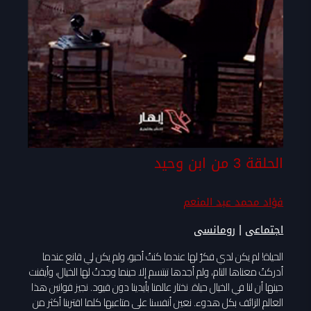
الحلقة 3 من ابن وحيد
فؤاد محمد عبد المنعم
|
اجتماعى
رومانسى
الحياة! لم يكن لدي فكرٌ لها عندما كنتُ أحبو، ولم يكن لي قانع عندما
أدركتُ معناها التام، ولم أجدها تبتسم إلا حينما وجدتُ لها الخيال، وأيقنت
حينها أن لنا في الخيال حياة. نختار عالمنا بأيدينا دون قيود. نجيز قوانين هذا
العالم الزائف بكل هدوء. نعين أنفسنا على متاعبها كلما اقتربنا أكثر من