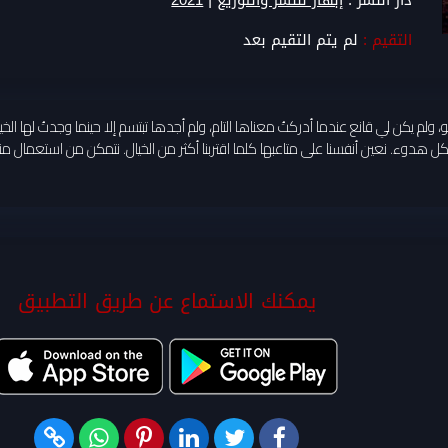
دار النشر :
إبهار للنشر والتوزيع
2021
التقيم :
لم يتم التقيم بعد
 ولم يكن لي قانع عندما أدركتُ معناها التام، ولم أجدها تبتسم إلا حينما وجدتُ لها الخيال، و
بكل هدوء. نعين أنفسنا على متاعبها كلما اقتربنا أكثر من الخيال. نتمكن من استعمال منطق
يمكنك الاستماع عن طريق التطبيق