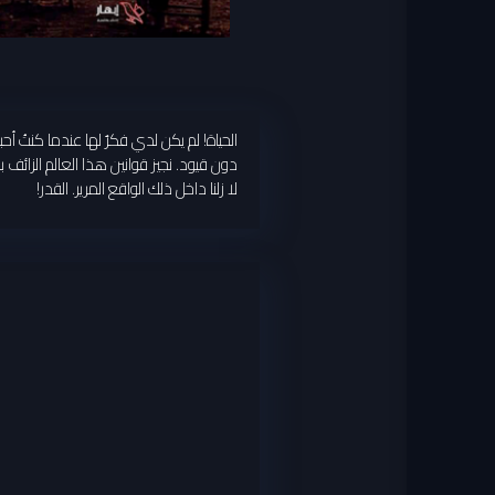
الحياة! لم يكن لدي فكرٌ لها عندما كنتُ أحبو،
دون قيود. نجيز قوانين هذا العالم الزائف 
لا زلنا داخل ذلك الواقع المرير. القدر!