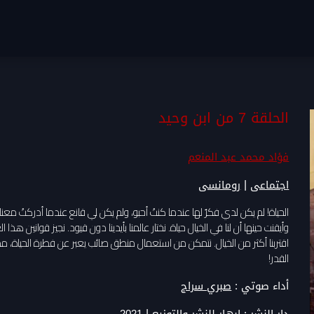
الحلقة 7 من ابن وحيد
فؤاد محمد عبد المنعم
|
اجتماعى
رومانسى
الحياة! لم يكن لدي فكرٌ لها عندما كنتُ أحبو، ولم يكن لي قانع عندما أدركتُ معناها
وأيقنت حينها أن لنا في الخيال حياة. نختار عالمنا بأيدينا دون قيود. نجيز قوانين هذ
اقتربنا أكثر من الخيال. نتمكن من استعمال منطق صائب يعبر عن فطرة الحياة، مما يفتح
القدر!
أداء صوتي :
صبري سراج
|