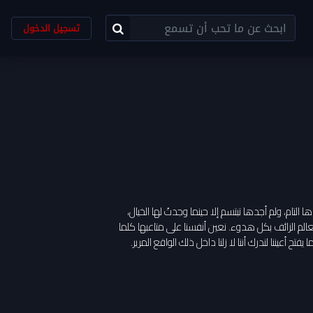
تسجيل الدخول
 التام، ولم أجدها تبتسم إلا حينما وجدتُ لها الخيال،
ا العالم الزائف بكل هدوء. نعين أنفسنا على متاعبها كلما
 أعيننا لندرك أننا لا زلنا داخل ذلك الواقع المرير.