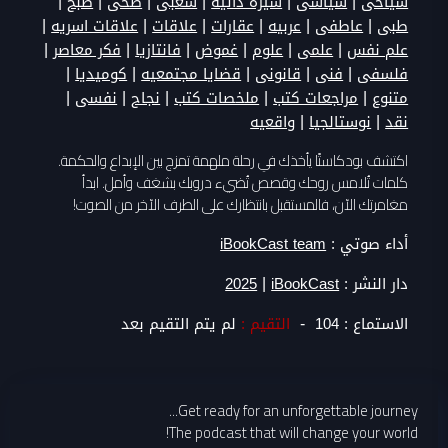
|
|
|
|
|
|
سياحى
سياسى
سيره ذاتيه
شعبى
صحى
طبخ
|
|
|
|
|
|
طبى
عاطفى
عربيه
عقارات
علاقات
علاقات اسريه
|
|
|
|
|
|
علم نفس
علمى
علوم
غموض
فانتازيا
فكر معاصر
|
|
|
|
|
فلسفى
فنى
قانونى
قضايا مجتمعيه
كوميديا
|
|
|
|
|
متنوع
مراجعات كتب
ملخصات كتب
نجاح
نفسى
|
|
نقد
نوستالجيا
واقعيه
اكتشف بودكاستًا يأخذك في رحلة ملهمة تمزج بين الإبداع والحكمة.
كلمات تُلامس روحك وقصص تُضيء دروبك بشغف وأمل. ابدأ
مغامرتك الآن، فالمستقبل بانتظارك على الطرف الآخر من الصوت!
أداء صوتي :
iBookCast team
|
دار النشر :
iBookCast
2025
-
الاستماع :
104
التقيم :
لم يتم التقيم بعد
Get ready for an unforgettable journey...
The podcast that will change your world!