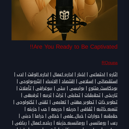
Are You Ready to Be Captivated!!
ROpupa
|
|
|
|
|
|
اثاره
اجتماعى
اخبار
اداره اعمال
اداره الوقت
ادب
|
|
|
|
|
استقصائى
اسلامى
اقتصاد
الانبياء
انثروبولوجى
|
|
|
|
|
بودكاست متنوع
بوليسى
بيئى
بيوغرافى
تأملات
|
|
|
|
|
|
تاريخى
تحقيقات
تحليلى
تراث
تربيه
ترفيهى
|
|
|
|
|
تطوير ذات
تطوير مهنى
تعليمى
تقنى
تكنولوجى
|
|
|
|
|
|
تنميه ذاتيه
ثقافى
جريئه
جريمه
حب
حزينه
|
|
|
|
|
|
حقيقيه
حوارات
خيال علمى
خيالى
دراما
دينى
|
|
|
|
|
رعب
رومانسى
رومانسيه حزينه
رياده اعمال
رياضى