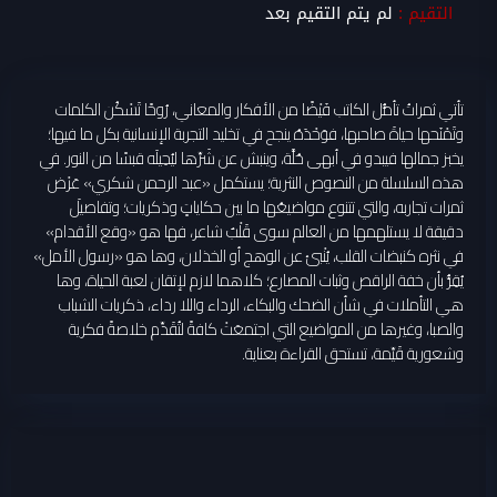
التقيم :
لم يتم التقيم بعد
تأتي ثمراتُ تأمُّل الكاتب فَيْضًا من الأفكار والمعاني، رُوحًا تَسْكُن الكلمات
وتَمْنَحها حياةَ صاحبها، فوَحْدَهُ ينجح في تخليد التجربة الإنسانية بكل ما فيها؛
يخبز جمالها فيبدو في أبهى حُلَّة، وينبش عن شَرِّها ليُحِيلَه قبسًا من النور. في
هذه السلسلة من النصوص النثرية؛ يستكمل «عبد الرحمن شكري» عَرْض
ثمرات تجاربه، والتي تتنوع مواضيعُها ما بين حكاياتٍ وذكريات؛ وتفاصيلَ
دقيقة لا يستلهمها من العالم سوى قَلْبٌ شاعر، فها هو «وقع الأقدام»
في نثره كنبضات القلب، يُنْبئ عن الوهج أو الخذلان، وها هو «رسول الأمل»
يُقِرُّ بأن خفة الراقص وثبات المصارع؛ كلاهما لازم لإتقان لعبة الحياة، وها
هي التأملات في شأن الضحك والبكاء، الرداء واللا رداء، ذكريات الشباب
والصبا، وغيرها من المواضيع التي اجتمعَتْ كافةً لتُقَدِّم خلاصةً فكرية
وشعورية قَيِّمة، تستحق القراءة بعناية.