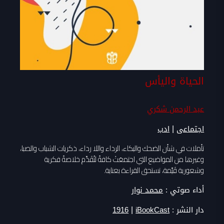
الحياة واليأس
عبد الرحمن شكري
|
اجتماعى
ادب
تأملات في شأن الضحك والبكاء، الرداء واللا رداء، ذكريات الشباب والصبا،
وغيرها من المواضيع التي اجتمعَتْ كافةً لتُقَدِّم خلاصةً فكرية
وشعورية قَيِّمة، تستحق القراءة بعناية.
أداء صوتي :
محمد نوار
|
دار النشر :
iBookCast
1916