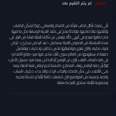
التقيم :
لم يتم التقيم بعد
تأتي ثمراتُ تأمُّل الكاتب فَيْضًا من الأفكار والمعاني، رُوحًا تَسْكُن الكلمات
وتَمْنَحها حياةَ صاحبها، فوَحْدَهُ ينجح في تخليد التجربة الإنسانية بكل ما فيها؛
يخبز جمالها فيبدو في أبهى حُلَّة، وينبش عن شَرِّها ليُحِيلَه قبسًا من النور. في
هذه السلسلة من النصوص النثرية؛ يستكمل «عبد الرحمن شكري» عَرْض
ثمرات تجاربه، والتي تتنوع مواضيعُها ما بين حكاياتٍ وذكريات؛ وتفاصيلَ
دقيقة لا يستلهمها من العالم سوى قَلْبٌ شاعر، فها هو «وقع الأقدام»
في نثره كنبضات القلب، يُنْبئ عن الوهج أو الخذلان، وها هو «رسول الأمل»
يُقِرُّ بأن خفة الراقص وثبات المصارع؛ كلاهما لازم لإتقان لعبة الحياة، وها
هي التأملات في شأن الضحك والبكاء، الرداء واللا رداء، ذكريات الشباب
والصبا، وغيرها من المواضيع التي اجتمعَتْ كافةً لتُقَدِّم خلاصةً فكرية
وشعورية قَيِّمة، تستحق القراءة بعناية.