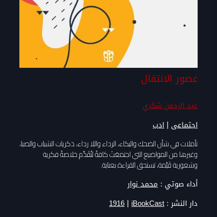
عصور الانتقال
عبد الرحمن شكري
|
اجتماعى
ادب
تأملات في شأن الضحك والبكاء، الرداء واللا رداء، ذكريات الشباب والصبا،
وغيرها من المواضيع التي اجتمعَتْ كافةً لتُقَدِّم خلاصةً فكرية
وشعورية قَيِّمة، تستحق القراءة بعناية.
أداء صوتي :
محمد نوار
|
دار النشر :
iBookCast
1916