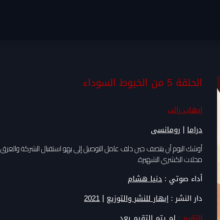
الحلقة 5 من الخيوط السوداء
إيهاب راتب
|
دراما
رومانسى
أوشك اليوم أن ينتصف حين دلف عامل التوصيل إلى بهو استقبال الشركة والعرق يتص
محلات الكشري الشهيرة.
أداء صوتي :
دنيا هشام
|
دار النشر :
إبهار للنشر والتوزيع
2021
التقيم :
لم يتم التقيم بعد