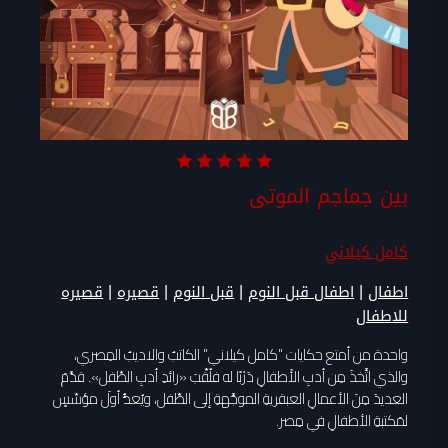
بين جماجم الموتى
كامل كيلاني
|
|
|
|
اطفال
اطفال قبل النوم
قبل النوم
قصيره
قصيره
للاطفال
واحدة من أمتع حكايات "كامل كيلاني" الكاتبٌ والاديبٌ المِصري،
والذي اتَّخذَ مِن أدبِ الأَطفالِ دَرْبًا له فلُقِّبَ «رائدِ أدبِ الطِّفل». قدَّمَ
العديدَ مِنَ الأعمالِ العبقريةِ الموجَّهةِ إلى الطِّفل، ويُعدُّ أولَ مؤسِّسٍ
لمَكتبةِ الأطفالِ في مِصر.