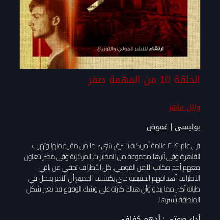
الحلقة 10 من المهمة صفر
وائل ماهر
|
بوليسى
غموض
في عام ٢٠١٩ عالمة أمريكية تسرق شيء ما من مقر عملها وتهرب
للقاهرة وفي أثرها مجموعة من المخابرات المركزية وفي مصر يتعاون
معهم أحد مكاتب الأمن القومي. كل الأطراف تخفي عن باقي
الأطراف أهدافهم الحقيقية حتى يكتشف الجميع أن الأمر يحمل في
طياته أكثر مما يبدو وأن هناك كارثة على وشك الوقوع قد تغير شكل
المنطقة بأسرها.
أداء صوتي :
أدهم كفافى