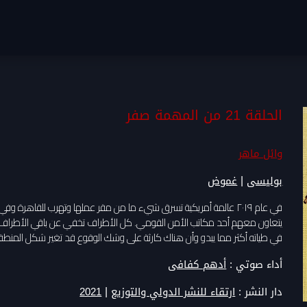
الحلقة 21 من المهمة صفر
وائل ماهر
|
بوليسى
غموض
في عام ٢٠١٩ عالمة أمريكية تسرق شيء ما من مقر عملها وتهرب للقاهرة
يتعاون معهم أحد مكاتب الأمن القومي. كل الأطراف تخفي عن باقي الأطراف 
في طياته أكثر مما يبدو وأن هناك كارثة على وشك الوقوع قد تغير شكل المنطق
أداء صوتي :
أدهم كفافى
|
دار النشر :
ارتقاء للنشر الدولي والتوزيع
2021