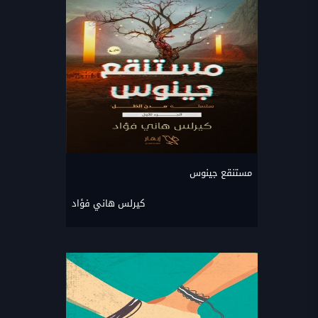
مستنقع جينوس
كيرلس هاني فؤاد