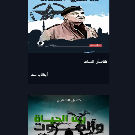
هامش السافا
أيهاب شتا