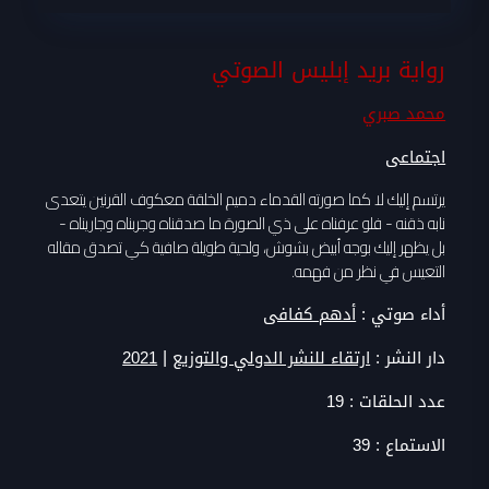
رواية بريد إبليس الصوتي
محمد صبري
اجتماعى
يرتسم إليك لا كما صورته القدماء دميم الخلقة معكوف القرنين يتعدى
نابه ذقنه - فلو عرفناه على ذي الصورة ما صدقناه وجربناه وجاريناه -
بل يظهر إليك بوجه أبيض بشوش، ولحية طويلة صافية كي تصدق مقاله
التعيس في نظر من فهمه.
أداء صوتي :
أدهم كفافى
|
دار النشر :
ارتقاء للنشر الدولي والتوزيع
2021
عدد الحلقات :
19
الاستماع :
39