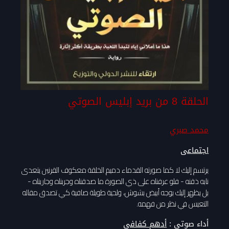
الحلقة 8 من بريد إبليس الصوتي
محمد صبري
اجتماعى
يرتسم إليك لا كما صورته القدماء دميم الخلقة معكوف القرنين يتعدى
نابه ذقنه - فلو عرفناه على ذي الصورة ما صدقناه وجربناه وجاريناه -
بل يظهر إليك بوجه أبيض بشوش، ولحية طويلة صافية كي تصدق مقاله
التعيس في نظر من فهمه.
أداء صوتي :
أدهم كفافى