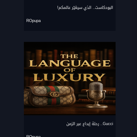
البودكاست.. الذي سيغيّر عالمكم!
ROpupa
Gucci.. رحلة إبداع عبر الزمن
ROpupa