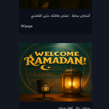
أشخاص سامة.. تمتص طاقتك حتى التلاشي
ROpupa
رمضان جانا.. أهلا رمضان