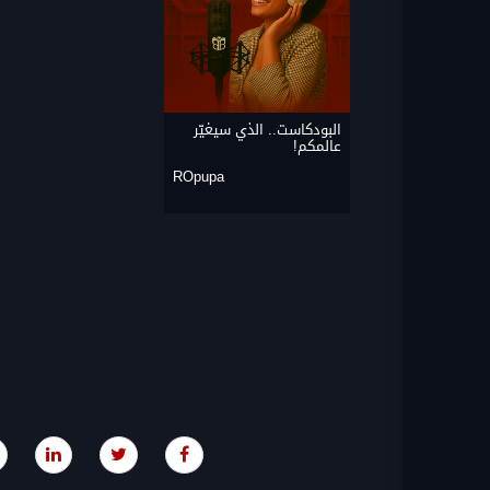
البودكاست.. الذي سيغيّر
عالمكم!
ROpupa