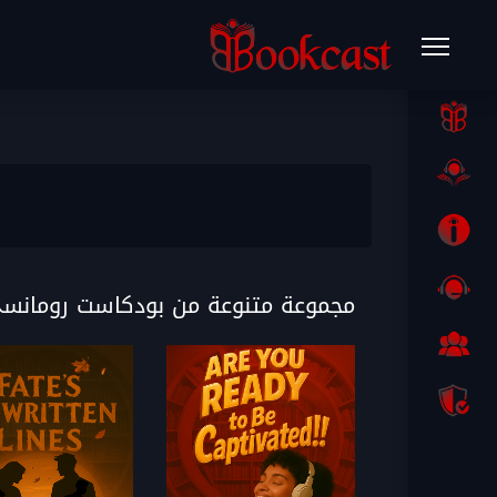
مجموعة متنوعة من بودكاست رومانسى English صوتية مسم