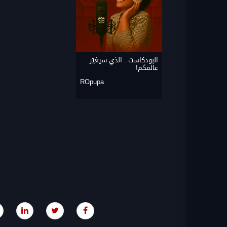
البودكاست.. الذي سيغيّر
عالمكم!
ROpupa