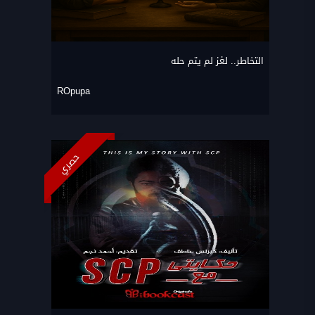
التخاطر.. لغز لم يتم حله
ROpupa
حصري