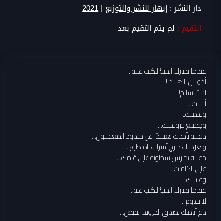
|
دار النشر :
إبهار للنشر والتوزيع
2021
التقيم :
لم يتم التقيم بعد
عندما يختارك الحبُّ لتكتبَ عنـه...
أذعِــن يا هــذا!
استــسلـم!
أنـــت...
وقلمـك...
وجميـع حروفــك...
دعــه يأخذك بعيــدًا عن حـدود المعقــول...
ويغرّد بك خارج أسراب المنطق...
دعــه يمارس سَطوته على قلمك...
على الكلمات...
وعليــك...
عندما يختارك الحبُّ لتكتب عنه...
لا تقاوم...
دع أناملك بصدق الحروف تفيض...