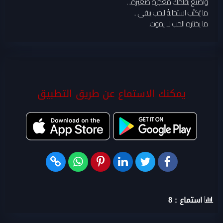
واصنع بقلمك معجزة صغيرة...
ما يُكتَب استجابةً للحب يبقى...
ما يختاره الحب لا يموت.
يمكنك الاستماع عن طريق التطبيق
استماع :
8