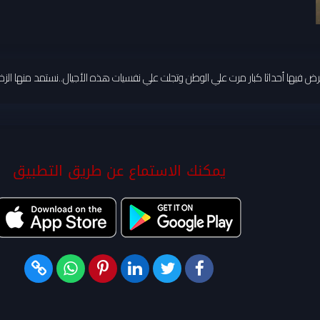
نستعرض فيها أحداثا كبار مرت علي الوطن وتجلت علي نفسيات هذه الأجيال..نستمد منها الزخ
يمكنك الاستماع عن طريق التطبيق