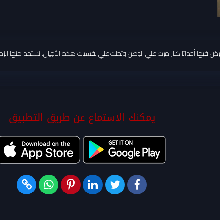
نستعرض فيها أحداثا كبار مرت علي الوطن وتجلت علي نفسيات هذه الأجيال..نستمد منها الزخ
يمكنك الاستماع عن طريق التطبيق