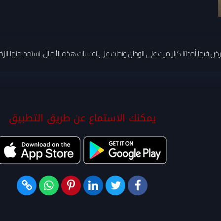
نستعرض فيها أحداثا كبار مرت علي الوطن وتجلت علي نفسيات هذه الأجيال..نستمد منها الزخ
يمكنك الاستماع عن طريق التطبيق