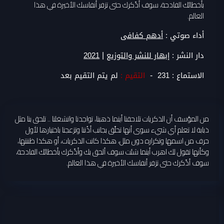
بأخطائك الفادحة، سوف أذّكرك حتى تزفر أنفاسك الأخيرة في هذا
العالم.
أداء صوتي :
أدهم كفافى
|
دار النشر :
إبهار للنشر والتوزيع
2021
-
الاستماع :
231
التقيم :
لم يتم التقيم بعد
من المؤسف أن الذكريات تلاحقنا أينما ذهبنا، تواجدنا وانشغلنا .. تلحق بنا مثل
ذبابة لا تعلم أي شيء سوى أنها تحلّق بجانب أذُننا وتزعجنا باختيارها لأول
حرف من اسمها وتكراره دون ملل، هكذا كانت الذكريات، أو هكذا ظننتها،
وكأنها تقول لك اهرب أينما شئت سوف ألحق بك وأذّكرك بأخطائك الفادحة،
سوف أذّكرك حتى تزفر أنفاسك الأخيرة في هذا العالم.