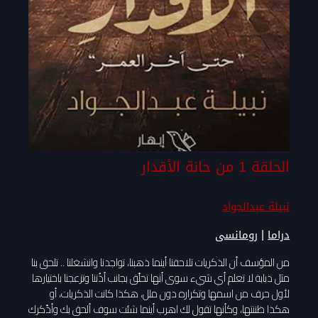
الحلقة 1 من حانة الأقدار
نبيلة عبدالجواد
|
دراما
رومانسى
من المؤسف أن الذكريات تلاحقنا أينما ذهبنا، تواجدنا وانشغلنا .. تلحق بنا
مثل ذبابة لا تعلم أي شيء سوى أنها تحلّق بجانب أذُننا وتزعجنا باختيارها
لأول حرف من اسمها وتكراره دون ملل، هكذا كانت الذكريات، أو
هكذا ظننتها، وكأنها تقول لك اهرب أينما شئت سوف ألحق بك وأذّكرك