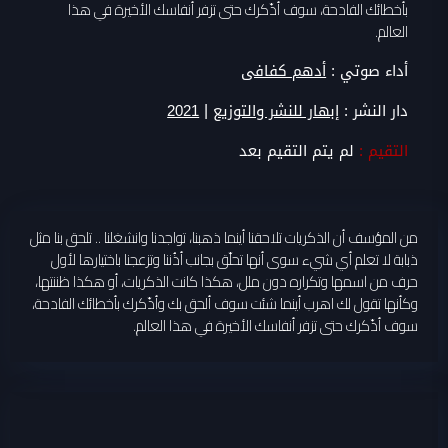
بأخطائك الفادحة، سوف أذّكرك حتى تزفر أنفاسك الأخيرة في هذا
العالم.
أداء صوتي :
أدهم كفافى
|
دار النشر :
إبهار للنشر والتوزيع
2021
التقيم :
لم يتم التقيم بعد
من المؤسف أن الذكريات تلاحقنا أينما ذهبنا، تواجدنا وانشغلنا .. تلحق بنا مثل
ذبابة لا تعلم أي شيء سوى أنها تحلّق بجانب أذُننا وتزعجنا باختيارها لأول
حرف من اسمها وتكراره دون ملل، هكذا كانت الذكريات، أو هكذا ظننتها،
وكأنها تقول لك اهرب أينما شئت سوف ألحق بك وأذّكرك بأخطائك الفادحة،
سوف أذّكرك حتى تزفر أنفاسك الأخيرة في هذا العالم.