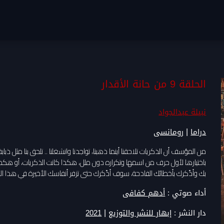
الحلقة 9 من حانة الأقدار
نبيلة عبدالجواد
|
دراما
رومانسى
من المؤسف أن الذكريات تلاحقنا أينما ذهبنا، تواجدنا وانشغلنا .. تلحق بنا مثل ذباب
باختيارها لأول حرف من اسمها وتكراره دون ملل، هكذا كانت الذكريات، أو هكذ
بك وأذّكرك بأخطائك الفادحة، سوف أذّكرك حتى تزفر أنفاسك الأخيرة في هذا الع
أداء صوتي :
أدهم كفافى
|
دار النشر :
إبهار للنشر والتوزيع
2021