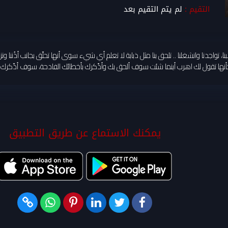
التقيم :
لم يتم التقيم بعد
، تواجدنا وانشغلنا .. تلحق بنا مثل ذبابة لا تعلم أي شيء سوى أنها تحلّق بجانب أذُننا 
أنها تقول لك اهرب أينما شئت سوف ألحق بك وأذّكرك بأخطائك الفادحة، سوف أذّكرك حت
يمكنك الاستماع عن طريق التطبيق