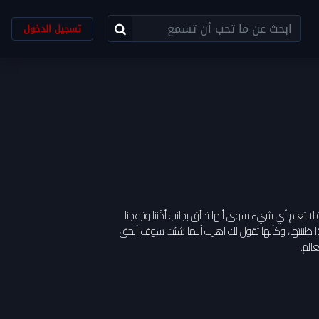
تسجيل الدخول
ة لا تعلم أي شيء سوى أنها تحلّق بجانب أذُننا وتزعجنا
ا ظننتها، وكأنها تقول لك اهرب أينما شئت سوف ألحق
الم.