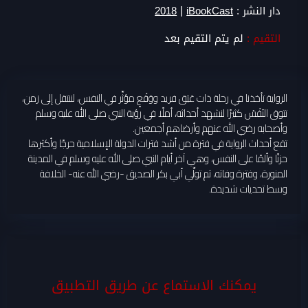
|
دار النشر :
iBookCast
2018
التقيم :
لم يتم التقيم بعد
الرواية تأخذنا في رحلة ذات عَبَق فريد ووَقْعٍ مؤثِّر في النفس، لننتقل إلى زمن،
تتوق النَفْسُ كثيرًا لنشهد أحداثه، أملًا في رؤية النبي صلى الله عليه وسلم
وأصحابه رضي الله عنهم وأرضاهم أجمعين.
تقع أحداث الرواية في فترة من أشد فترات الدولة الإسلامية حرجًا وأكثرها
حزنًا وألمًا على النفس، وهي آخر أيام النبي صلى الله عليه وسلم في المدينة
المنورة، وفترة وفاته، ثم تولِّي أبي بكر الصديق -رضي الله عنه- الخلافة
وسط تحديات شديدة.
يمكنك الاستماع عن طريق التطبيق