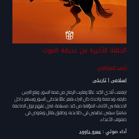
الحلقة الأخيرة من حديقة الموت
أحمد المنزلاوي
|
اسلامى
تاريخى
ارتفعت أيادي الجُند عاليًا وقاربت الرماح من قمة السور، وبلغ الترس
طرفه، وبدفعة واحدة كان البراء يقفز عاليًا يتخطى السور ويستقر داخل
الحديقة بين الآلاف المؤلفة من جُند مسيلمة، فنزل عليهم نزول الصاعقة
شاهرًا سيفين عظيمين في كلتا يديه، وطفق يقاتل ويغوص في
صفوف الأعداء.
أداء صوتي :
عمرو داوود