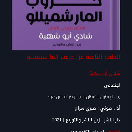
الحلقة الثامنة من حروب المارشيميللو
شادي أبو شهبة
اجتماعى
رجل لم يطرق للشيطان باب إلا وطرقه!! من هو؟
أداء صوتي :
صبري سراج
|
دار النشر :
زين للنشر والتوزيع
2021
التقيم :
لم يتم التقيم بعد