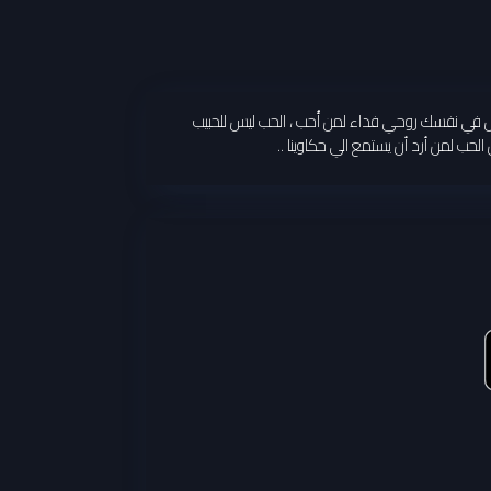
قول في نفسك روحي فداء لمن أُحب ، الحب ليس للحبيب
لحب لمن أرد أن يستمع الي حكاوينا ..