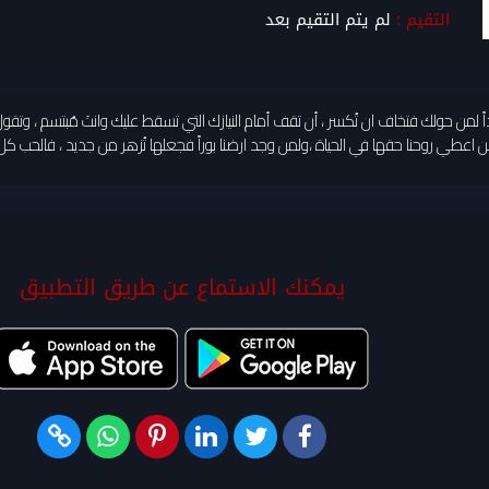
التقيم :
لم يتم التقيم بعد
اً لمن حولك فتخاف ان تُكسر ، أن تقف أمام النيازك التي تسقط عليك وانتَ مُبتسم ، وت
اعطي روحنا حقها في الحياة ،ولمن وجد ارضنا بوراً فجعلها تُزهر من جديد ، فالحب كل ا
يمكنك الاستماع عن طريق التطبيق