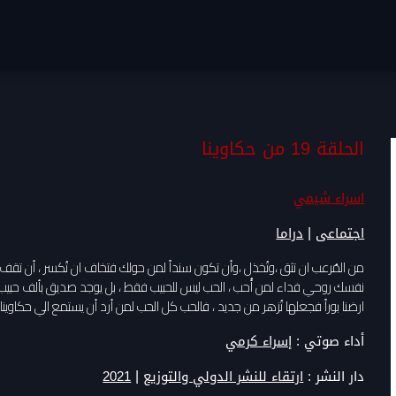
الحلقة 19 من حكاوينا
اسراء شيمي
|
اجتماعى
دراما
من المُرعب ان تثق ،وتُخذل ،وأن تكون سنداً لمن حولك فتخاف ان تُكسر ، أن تقف أ
نفسك روحي فداء لمن أُحب ، الحب ليس للحبيب فقط ، بل يوجد صديق بألف حبيب 
ارضنا بوراً فجعلها تُزهر من جديد ، فالحب كل الحب لمن أرد أن يستمع الي حكاوينا .
أداء صوتي :
إسراء كرمي
|
دار النشر :
ارتقاء للنشر الدولي والتوزيع
2021