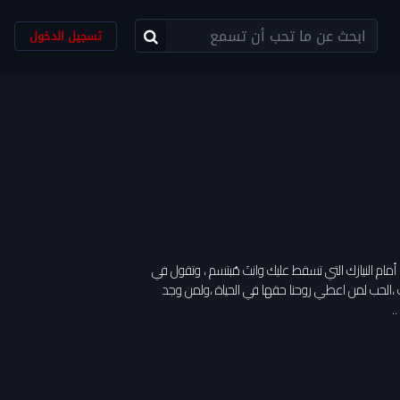
تسجيل الدخول
مام النيازك التي تسقط عليك وانتَ مُبتسم ، وتقول في
،الحب لمن اعطي روحنا حقها في الحياة ،ولمن وجد
.