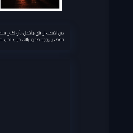
من المُرعب ان تثق ،وتُخذل ،وأن تكون سند
فقط ، بل يوجد صديق بألف حبيب ،الحب لمن 