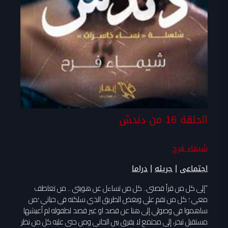
الحلقة 16 من دندش
شيماء فرح
|
|
اجتماعى
جريئه
دراما
"إلى كل من قرأ قصتى.. كل من تساءل عن هويتي .. من تعاطف
معي ؛ كل من نقم علي وبغض الطريق الذي سلكته في حياتي ؛من
ساهموا في وصولي إلى هنا عن قصد او غير قصد لطفوله لم أعيشها
مستقبل تبخر، إلى مجتمع لا يفرق بين الجانى ومن جنى عليه كل من نظر