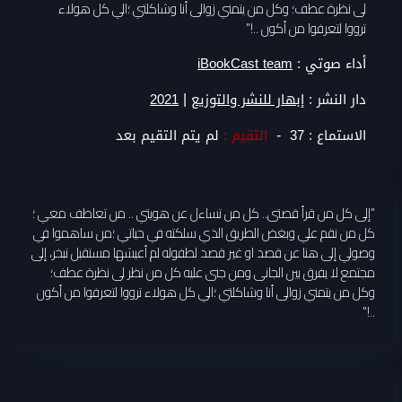
لى نظرة عطف؛ وكل من يتمني زوالى أنا وشاكلتي ؛الي كل هولاء
ترووا لتعرفوا من أكون ..!"
أداء صوتي :
iBookCast team
|
دار النشر :
إبهار للنشر والتوزيع
2021
-
الاستماع :
37
التقيم :
لم يتم التقيم بعد
"إلى كل من قرأ قصتى.. كل من تساءل عن هويتي .. من تعاطف معي ؛
كل من نقم علي وبغض الطريق الذي سلكته في حياتي ؛من ساهموا في
وصولي إلى هنا عن قصد او غير قصد لطفوله لم أعيشها مستقبل تبخر، إلى
مجتمع لا يفرق بين الجانى ومن جنى عليه كل من نظر لى نظرة عطف؛
وكل من يتمني زوالى أنا وشاكلتي ؛الي كل هولاء ترووا لتعرفوا من أكون
..!"