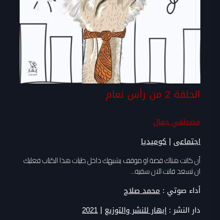
الحلقة 2 من رأس نعام
مصطفي جمال
|
اجتماعى
كوميديا
أن كانت هناك قصة او موقف يشبهك داخل طيات هذا الكتاب فعليك
ان تسعد فانت الان سفيه...
أداء صوتي :
محمد صلاح
|
دار النشر :
إبهار للنشر والتوزيع
2021