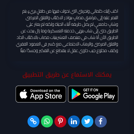
اكتب إليك كلماتي وتجربتي التي تحولت فيها من طفلٍ بريءٍ يتم
التنمر عليه إلى مراهقٍ مصابٍ ببوادر الاكتئاب والقلق المرضي
وشابٍ جامعيٍ لم يضل طريقه أثناء الحياة ولكنه لم يعثر على
الطريق حتى إلى شاب ينهي خدمته العسكرية وما زال يبحث عن
الطريق الآن أنا شاب في منتصف العشرينيات مصاب بالاكتئاب الحاد
والقلق المرضي والرهاب الاجتماعي مع كسر في العمود الفقري
وكتف مخلوع جيب خاوي عقل لا ينقطع عن التفكير وجسدًا ميتًا
يمكنك الاستماع عن طريق التطبيق