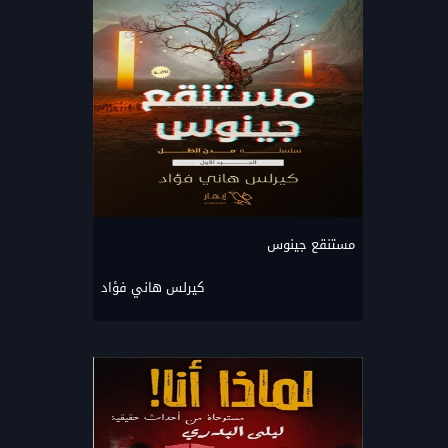
مستنقع جينوس
كيرلس هاني فؤاد