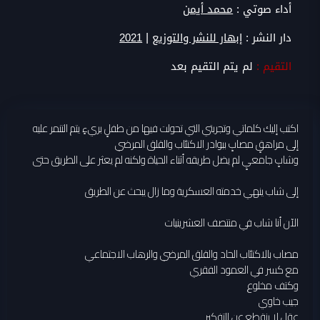
أداء صوتي :
محمد أيمن
|
دار النشر :
إبهار للنشر والتوزيع
2021
التقيم :
لم يتم التقيم بعد
اكتب إليك كلماتي وتجربتي التي تحولت فيها من طفلٍ بريءٍ يتم التنمر عليه
إلى مراهقٍ مصابٍ ببوادر الاكتئاب والقلق المرضي
وشابٍ جامعيٍ لم يضل طريقه أثناء الحياة ولكنه لم يعثر على الطريق حتى
إلى شاب ينهي خدمته العسكرية وما زال يبحث عن الطريق
الآن أنا شاب في منتصف العشرينيات
مصاب بالاكتئاب الحاد والقلق المرضي والرهاب الاجتماعي
مع كسر في العمود الفقري
وكتف مخلوع
جيب خاوي
عقل لا ينقطع عن التفكير