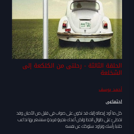
الحلقة الثالثة - رحلتى من الكلكعة إلى
الشخلعة
أحمد يوسف
اجتماعى
كل ما أود إيصاله إليك قد تكون على صواب في قليل من الأحيان وقد
تخطئ على طوال الخط ولكن أعدك بتجربةٍ فريدةٍ ستشعر بها تداعب
خلايا رأسك وتراود سلوكك عن نفسه