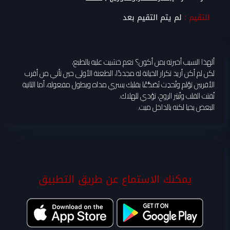
التقيم :
لم يتم التقيم بعد
ألهذا السبب أخبرته بمن أكون؟ نعم خشيت عليه بالطبع،
لكن لم أكن أريد تكرار الخيانة له مجددًا، الطعنة الأولى حين تأتي من أقرب
الأقربين تؤلم وتُحدِث تَصَدُّعًا بقلبك يسري مداه ويطول مفعوله، أما الثانية
تُفتت القلب وتُبتِر الروح، تؤدي للهلاك.
البعض يحيا لكنه بالداخل ميت.
يمكنك الاستماع عن طريق التطبيق