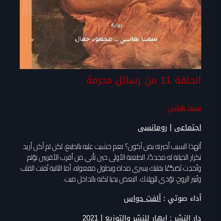
الحلقة 11 من رسائل محرمة
سما هاني
|
اجتماعى
رومانسى
ألهذا السبب أخبرته بمن أكون؟ نعم خشيت عليه بالطبع، لكن لم أكن أريد
تكرار الخيانة له مجددًا، الطعنة الأولى حين تأتي من أقرب الأقربين تؤلم
وتُحدِث تَصَدُّعًا بقلبك يسري مداه ويطول مفعوله، أما الثانية تُفتت القلب
وتُبتِر الروح، تؤدي للهلاك. البعض يحيا لكنه بالداخل ميت.
أداء صوتي :
ألفت حواس
|
دار النشر :
إبهار للنشر والتوزيع
2021