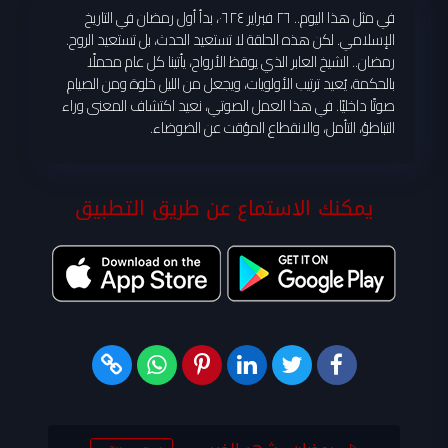
في مثل هذا اليوم.. ٢٦ فبراير ٠٦٢٤، بدأ أول رمضان في التاريخ
الإسلامي. لكن هذه الحلقة لا تستعيد الحدث، بل تستعيد الروح.
رمضان.. الشيخ العابر الذي يوقظ الأرواح، يأتينا كل عام محملًا
بالحكمة، يُعيد ترتيب الأولويات، ويجعل من الليل خلوة ومن الصيام
صوتًا داخليًا. في هذا العمل الصوتي، نعيد اكتشاف المعنى وراء
التباطؤ، التأمل، والانقطاع المؤقت عن الضوضاء.
يمكنك الاستماع عن طريق التطبيق