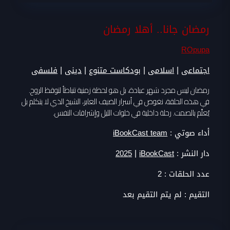
رمضان جانا.. أهلا رمضان
ROpupa
|
|
|
|
اجتماعى
اسلامى
بودكاست متنوع
دينى
فلسفى
رمضان ليس مجرد شهر عبادة، بل هو لحظة زمنية تتباطأ لتوقظ الروح.
في هذه الحلقة، نغوص في أسرار الضيف العابر، الشيخ الذي لا يتكلم بل
يُعلّم بالصمت. رحلة داخلية في خلوات الليل وإشراقات النفس.
أداء صوتي :
iBookCast team
|
دار النشر :
iBookCast
2025
عدد الحلقات :
2
التقيم :
لم يتم التقيم بعد