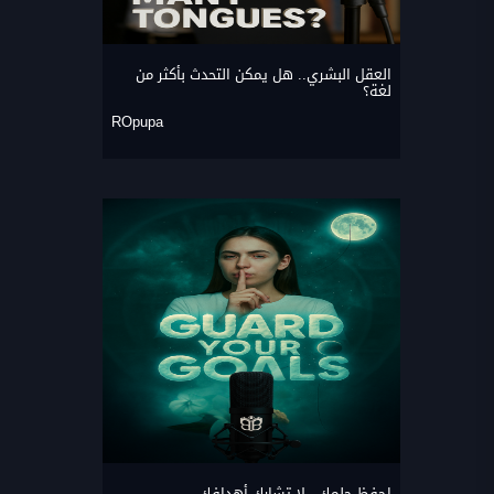
العقل البشري.. هل يمكن التحدث بأكثر من
لغة؟
ROpupa
احفظ حلمك.. لا تشارك أهدافك