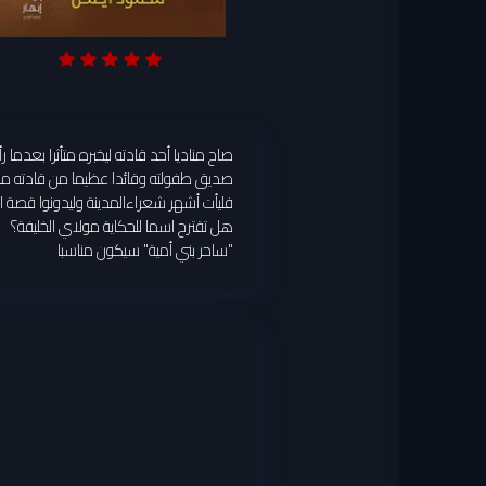
صاح مناديا أحد قادته ليخبره متأثرا بعدم
صديق طفولته وقائدا عظيما من قادته ملق
فليأت أشهر شعراءالمدينة وليدونوا قصة الغ
هل تقترح اسما للحكاية مولاي الخليفة؟
"ساحر بني أمية" سيكون مناسبا