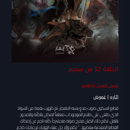
الحلقة 12 من سديم
حسن السيد إبراهيم
|
اثاره
غموض
قطع السكون صوت مدوٍ يشبه الانفجار، ثم ظهرت بقعة من السواد
الذي طغى على ظلام الموجودات مغلفاً المكان بالكأبة والصدور
بالثقل. تكلم ذلك الكيان فخرج صوته متحشرجاً كأنه ناجم عن إحتكاك
القطع المعدنية ببعضها.. " تكلم وإلا حل عليك الهلاك لإزعاجك خادم