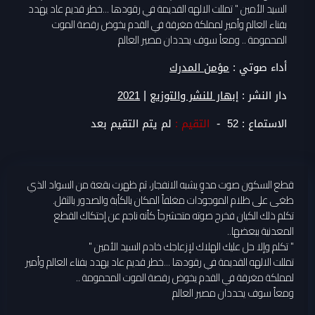
السيد الأمين " تمللت الالهه القديمة في رقودها ...خطر قديم عاد يهدد
بفناء العالم وأمير لمملكة مغرقة في القدم يخوض رقصة الموت
المحمومة .. ومعاً سوف يحددان مصير العالم
أداء صوتي :
مؤمن المدرك
|
دار النشر :
إبهار للنشر والتوزيع
2021
-
الاستماع :
52
التقيم :
لم يتم التقيم بعد
قطع السكون صوت مدوٍ يشبه الانفجار، ثم ظهرت بقعة من السواد الذي
طغى على ظلام الموجودات مغلفاً المكان بالكأبة والصدور بالثقل.
تكلم ذلك الكيان فخرج صوته متحشرجاً كأنه ناجم عن إحتكاك القطع
المعدنية ببعضها..
" تكلم وإلا حل عليك الهلاك لإزعاجك خادم السيد الأمين "
تمللت الالهه القديمة في رقودها ...خطر قديم عاد يهدد بفناء العالم وأمير
لمملكة مغرقة في القدم يخوض رقصة الموت المحمومة ..
ومعاً سوف يحددان مصير العالم