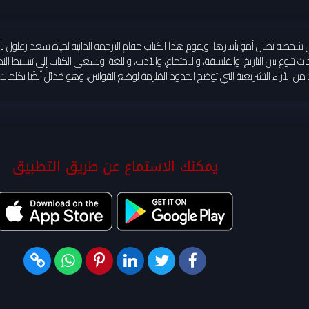
 نضال أمةٍ بأسرها، ويقوم هذا الكتاب مقام الترجمة الذاتية لحياة سعد زغلول باشا باع
تتنوع بين التاريخ، والفلسفة، والاجتماع، والأدب، واللغة. ويسعى الكتاب إلى تبسيط الن
الآراء التشريعية التي توضح الحدود المُلزِمة لوضع القوانين، وهو مُذيَّل أيضًا بكلمات
يمكنك الاستماع عن طريق التطبيق