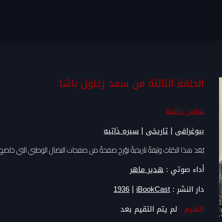
الحلقة الثالثة من سعد زغلول باشا
عباس حافظ
|
|
بيوغرافى
تاريخى
سيره ذاتيه
يُعَد هذا الكتابُ وثيقةً تاريخيةً تؤرخ صفحةً من صفحات النضال الوطني التي خا
أداء صوتي :
هدير ماهر
|
دار النشر :
iBookCast
1936
التقيم :
لم يتم التقيم بعد