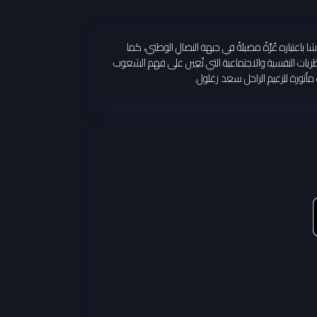
تباره غُرَّةً مضيئةً في جبهة النضالِ الوطني، كما
ظريات النفسية والاجتماعية التي تُعِين على فهم الشعوب
 مأثورة للزعيم الراحل سعد زغلول.