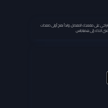
ع ظهرك يتراخى على مقعدِك المفضل، وابدأ بفتح أولى صفحات
دعني آخذك إلى شِمياطِس.