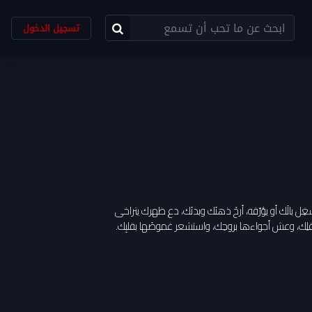
تسجيل الدخول
يُشغِل بالَك أو يؤرّقه، أرحْ ذهنَك وبدنَك، دع ظهرك يتراخى
قلِك، وعش أجواءها بروحِك، واستشعر غموضَها بقلبِك.