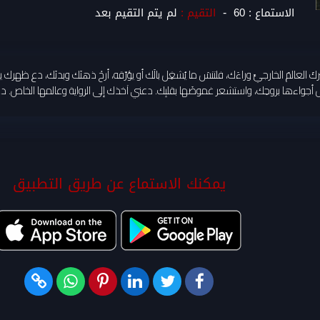
-
الاستماع :
60
التقيم :
لم يتم التقيم بعد
تتركَ العالمَ الخارجيَّ وراءَك، فلتنسَ ما يُشغِل بالَك أو يؤرّقه، أرحْ ذهنَك وبدنَك، د
عش أجواءها بروحِك، واستشعر غموضَها بقلبِك. دعني آخذك إلى الرواية وعالمها الخاص. 
يمكنك الاستماع عن طريق التطبيق