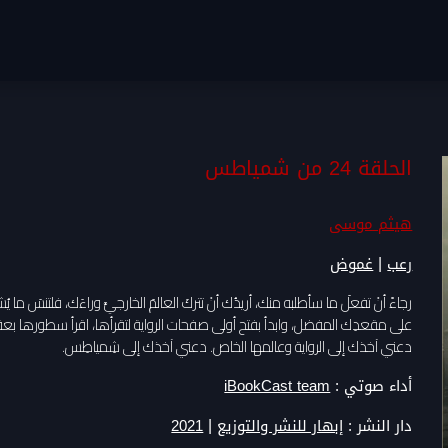
الحلقة 24 من شمياطس
هيثم موسى
|
رعب
غموض
رجاءً أنْ تفعلَ ما سأطلبه منك، أريدُك أنْ تتركَ العالمَ الخارجيَّ وراءَك، فلتنسَ ما 
على مقعدِك المفضل، وابدأ بفتح أولى صفحات الرواية لتقرأها، اقرأ سطورها بع
دعني آخذك إلى الرواية وعالمها الخاص. دعني آخذك إلى شِمياطِس.
أداء صوتي :
iBookCast team
|
دار النشر :
إبهار للنشر والتوزيع
2021