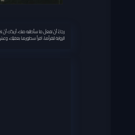
رجاءً أنْ تفعلَ ما سأطلبه منك، أريدُك أنْ 
الرواية لتقرأها، اقرأ سطورها بعقلِك، و