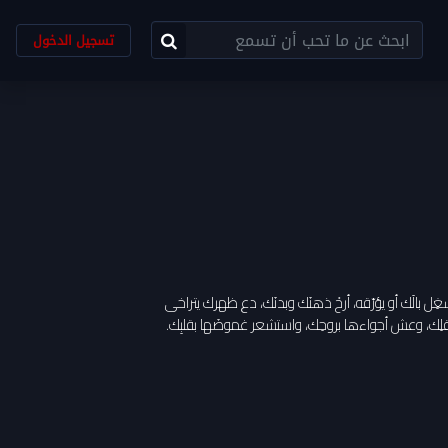
تسجيل الدخول
يُشغِل بالَك أو يؤرّقه، أرحْ ذهنَك وبدنَك، دع ظهرك يتراخى
قلِك، وعش أجواءها بروحِك، واستشعر غموضَها بقلبِك.