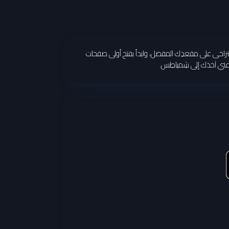
ع ظهرك يتراخى على مقعدِك المفضل، وابدأ بفتح أولى صفحات
دعني آخذك إلى شِمياطِس.