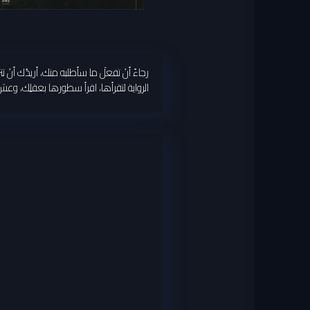
رجاءً أنْ تفعلَ ما سأطلبه منك، أريدُك أنْ 
الرواية لتقرأها، اقرأ سطورها بعقلِك، و