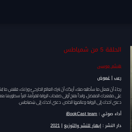
الحلقة 5 من شمياطس
هيثم موسى
|
رعب
غموض
رجاءً أنْ تفعلَ ما سأطلبه منك، أريدُك أنْ تتركَ العالمَ الخارجيَّ وراءَك، فلتنسَ ما 
على مقعدِك المفضل، وابدأ بفتح أولى صفحات الرواية لتقرأها، اقرأ سطورها بع
دعني آخذك إلى الرواية وعالمها الخاص. دعني آخذك إلى شِمياطِس.
أداء صوتي :
iBookCast team
|
دار النشر :
إبهار للنشر والتوزيع
2021