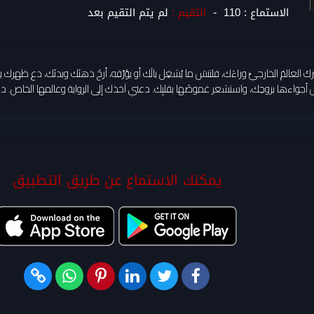
-
الاستماع :
110
التقيم :
لم يتم التقيم بعد
تتركَ العالمَ الخارجيَّ وراءَك، فلتنسَ ما يُشغِل بالَك أو يؤرّقه، أرحْ ذهنَك وبدنَك، د
عش أجواءها بروحِك، واستشعر غموضَها بقلبِك. دعني آخذك إلى الرواية وعالمها الخاص. 
يمكنك الاستماع عن طريق التطبيق