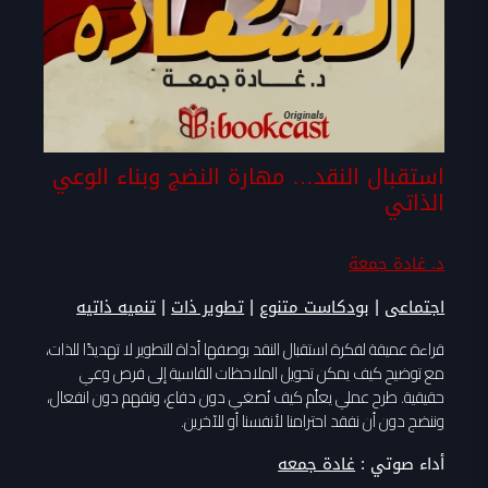
استقبال النقد… مهارة النضج وبناء الوعي
الذاتي
د. غادة جمعة
|
|
|
اجتماعى
بودكاست متنوع
تطوير ذات
تنميه ذاتيه
قراءة عميقة لفكرة استقبال النقد بوصفها أداة للتطوير لا تهديدًا للذات،
مع توضيح كيف يمكن تحويل الملاحظات القاسية إلى فرص وعي
حقيقية. طرح عملي يعلّم كيف نُصغي دون دفاع، ونفهم دون انفعال،
وننضج دون أن نفقد احترامنا لأنفسنا أو للآخرين.
أداء صوتي :
غادة جمعه