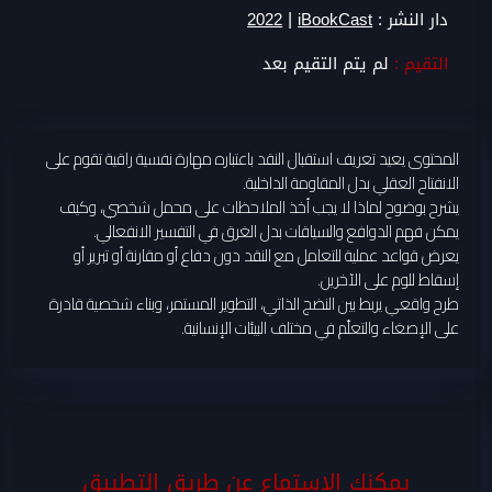
|
دار النشر :
iBookCast
2022
التقيم :
لم يتم التقيم بعد
المحتوى يعيد تعريف استقبال النقد باعتباره مهارة نفسية راقية تقوم على
الانفتاح العقلي بدل المقاومة الداخلية.
يشرح بوضوح لماذا لا يجب أخذ الملاحظات على محمل شخصي، وكيف
يمكن فهم الدوافع والسياقات بدل الغرق في التفسير الانفعالي.
يعرض قواعد عملية للتعامل مع النقد دون دفاع أو مقارنة أو تبرير أو
إسقاط للوم على الآخرين.
طرح واقعي يربط بين النضج الذاتي، التطوير المستمر، وبناء شخصية قادرة
على الإصغاء والتعلّم في مختلف البيئات الإنسانية.
يمكنك الاستماع عن طريق التطبيق