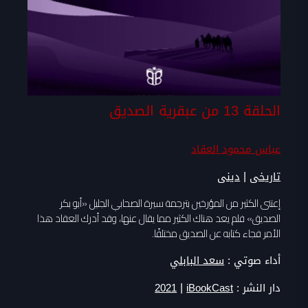
الحلقة 13 من عبقرية الصديق
عباس محمود العقاد
|
تاريخى
دينى
إعتنى الكثير من المؤرخين بترجمة سيرة الصحابي الجليل «أبو بكر
الصديق» فلم يعد هناك الكثير مما يقال عنها، وقد أدرك العقاد هذا
الأمر فجاء كتابه عن الصديق مختلفًا.
أداء صوتي :
سعد البابلي
|
دار النشر :
iBookCast
2021