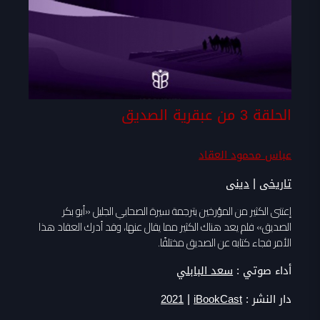
الحلقة 3 من عبقرية الصديق
عباس محمود العقاد
|
تاريخى
دينى
إعتنى الكثير من المؤرخين بترجمة سيرة الصحابي الجليل «أبو بكر
الصديق» فلم يعد هناك الكثير مما يقال عنها، وقد أدرك العقاد هذا
الأمر فجاء كتابه عن الصديق مختلفًا.
أداء صوتي :
سعد البابلي
|
دار النشر :
iBookCast
2021