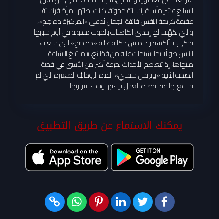
السابع عشر مأساة إنسانيَّة مدويَّة، كانت بطلتها امرأة فرنسيَّة
عفيفة كريمة النفس فائقة الجمال تُدعى «المركيزة ده جنج»،
والتي تكهَّنت لها إحدى الكاهنات بالموت مقتولة في أوج شبابها.
يحكي لنا ألكسندر ديماس حكاية عائلة «ده جنج» التي شغلت
الناس طويلًا بما اشتملت عليه من فظائع، بينما تبلغ البشاعة
منتهاها، إذ تتعاظم الأحداث بجرعة أكبر من الأسى في قصة
الضحية الثانية «بياتريس سنسي» الفتاة الرومانيَّة الصغيرة التي لم
يشفع لها عند قضاة العدل براءتها ونقاء سريرتها.
يمكنك الاستماع عن طريق التطبيق