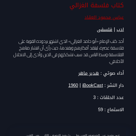
كتاب فلسفة الغزالي
عباس محمود العقاد
|
ادب
فلسفى
أحد كتب الإمام «أبو حامد الغزالي» الذي اشتهر بردوده القوية على
فلاسفة عصره، لينتقد أفكارهم ويفندها، حيث رأى أن انتشار مناهج
الفلاسفة وسط الناس قد سبب تشككهم في الدين وأدى إلى الانحلال
الأخلاقي.
أداء صوتي :
هدير ماهر
|
دار النشر :
iBookCast
1960
عدد الحلقات :
3
الاستماع :
59
غير بعيد عن العصور الوسطى، شهد النصف الثاني من القرن