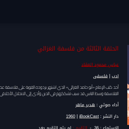
الحلقة الثالثة من فلسفة الغزالي
عباس محمود العقاد
|
ادب
فلسفى
أحد كتب الإمام «أبو حامد الغزالي» الذي اشتهر بردوده القوية على فلاسفة عصر
الفلاسفة وسط الناس قد سبب تشككهم في الدين وأدى إلى الانحلال الأخلاقي.
أداء صوتي :
هدير ماهر
|
دار النشر :
iBookCast
1960
-
الاستماع :
36
التقيم :
لم يتم التقيم بعد