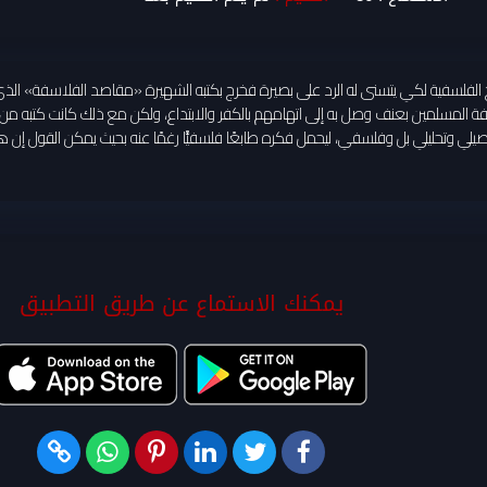
الفلسفية لكي يتسنى له الرد على بصيرة فخرج بكتبه الشهيرة «مقاصد الفلاسفة» الذي
المسلمين بعنف وصل به إلى اتهامهم بالكفر والابتداع، ولكن مع ذلك كانت كتبه من أ
صيلي وتحليلي بل وفلسفي، ليحمل فكره طابعًا فلسفيًّا رغمًا عنه بحيث يمكن القول إ
يمكنك الاستماع عن طريق التطبيق