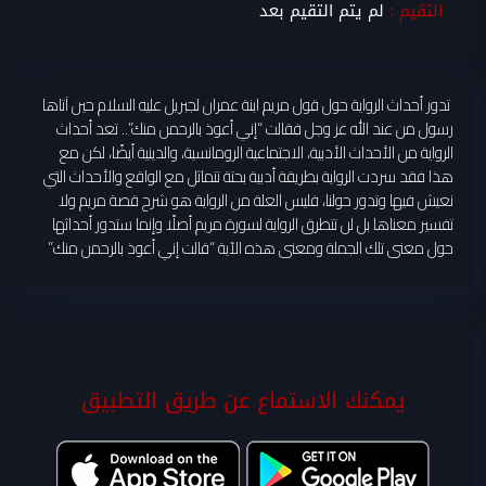
التقيم :
لم يتم التقيم بعد
تدور أحداث الرواية حول قول مريم ابنة عمران لجبريل عليه السلام حين آتاها
رسول من عند الله عز وجل فقالت “إني أعوذ بالرحمن منك”.. تعد أحداث
الرواية من الأحداث الأدبية، الاجتماعية الرومانسية، والدينية أيضًا، لكن مع
هذا فقد سردت الرواية بطريقة أدبية بحتة تتماثل مع الواقع والأحداث التي
نعيش فيها وتدور حولنا، فليس العلة من الرواية هو شرح قصة مريم ولا
تفسير معناها بل لن تتطرق الرواية لسورة مريم أصلًا وإنما ستدور أحداثها
حول معنى تلك الجملة ومعنى هذه الآية “قالت إني أعوذ بالرحمن منك”
يمكنك الاستماع عن طريق التطبيق