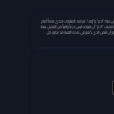
 حياة "آدم" و"إيف". لم تعد المناورات تجدي نفعاً أمام
كتشف "آدم" أن نفوذه ليس درعاً واقياً من الفشل، بينما
يع أن الثمن الذي دُفع في هذه اللعبة قد تجاوز كل