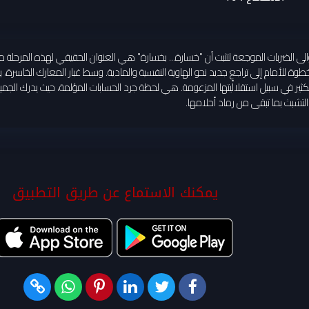
والى الضربات الموجعة لتثبت أن "خسارة... بخسارة" هي العنوان الحقيقي لهذه المرحلة من
 للأمام إلى تراجعٍ جديد نحو الهاوية النفسية والمادية. وسط غبار المعارك الخاسرة، ي
الكثير في سبيل استقلاليتها المزعومة. هي لحظة جرد الحسابات المؤلمة، حيث يدرك الجم
ل التشبث بما تبقى من رماد أحلامها.
يمكنك الاستماع عن طريق التطبيق