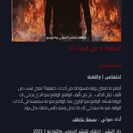
الحلقة 4 من لماذا أنا
ليلى البدري
|
اجتماعى
واقعيه
أتعلم ما معنى رواية مستوحاة من أحداث حقيقية؟ يعني ليست من
تأليف خيال الكاتب... بل من تأليف الواقع. الواقع هو الذي يحكي لك
الرواية بلسانه. الواقع هو الراوي هنا. الواقع هو ما ستعيشه في أحداث
الرواية، هو ما سيحكي لك ما حصل وهو جالس بجانبك بكل برود.
أداء صوتي :
بسمة عاطف
|
دار النشر :
ارتقاء للنشر الدولي والتوزيع
2021