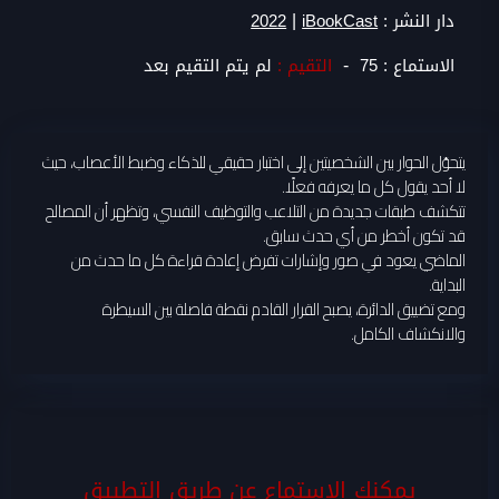
|
دار النشر :
iBookCast
2022
-
الاستماع :
75
التقيم :
لم يتم التقيم بعد
يتحوّل الحوار بين الشخصيتين إلى اختبار حقيقي للذكاء وضبط الأعصاب، حيث
لا أحد يقول كل ما يعرفه فعلًا.
تتكشف طبقات جديدة من التلاعب والتوظيف النفسي، وتظهر أن المصالح
قد تكون أخطر من أي حدث سابق.
الماضي يعود في صور وإشارات تفرض إعادة قراءة كل ما حدث من
البداية.
ومع تضييق الدائرة، يصبح القرار القادم نقطة فاصلة بين السيطرة
والانكشاف الكامل.
يمكنك الاستماع عن طريق التطبيق